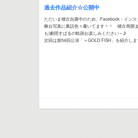
過去作品紹介☆公開中
ただいま稽古自粛中のため、Facebook・イン
舞台写真に裏話色々書いてます＾＾ 稽古再開ま
も)劇団すばるの軌跡お楽しみください～♪
次回は第54回公演「＋GOLD FISH」を紹介し