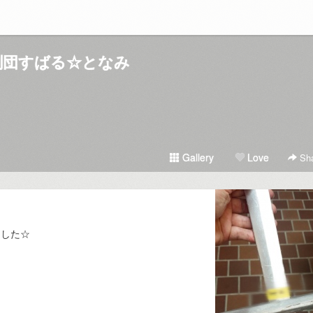
劇団すばる☆となみ
Gallery
Love
Sha
ました☆