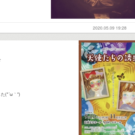
。
2020.05.09 19:28
」
☆
*´ω｀*)