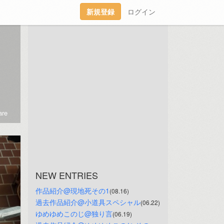
新規登録
ログイン
re
NEW ENTRIES
作品紹介@現地死その1
(08.16)
過去作品紹介@小道具スペシャル
(06.22)
ゆめゆめこのじ@独り言
(06.19)