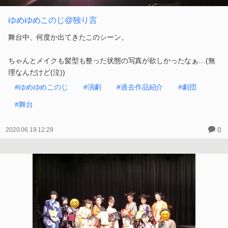
ゆめゆめこのじ@独り言
舞台中、何度か出てきたこのシーン。
ちゃんとメイクも髪型も整った状態の写真が欲しかったなぁ…(無
理なんだけど(泣))
#ゆめゆめこのじ
#演劇
#過去作品紹介
#劇団
#舞台
0
2020.06.19 12:29