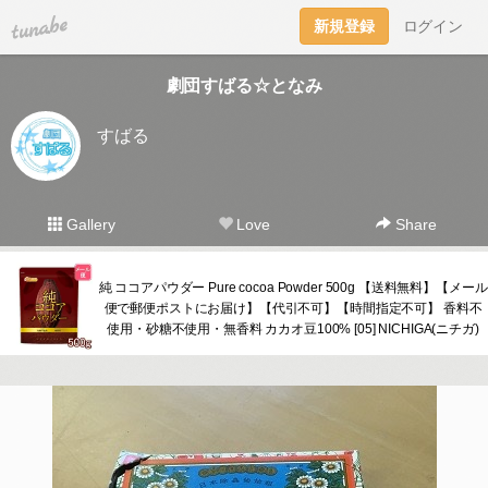
tuna.be
新規登録
ログイン
劇団すばる☆となみ
すばる
Gallery
Love
Share
純 ココアパウダー Pure cocoa Powder 500g 【送料無料】【メール
便で郵便ポストにお届け】【代引不可】【時間指定不可】 香料不
使用・砂糖不使用・無香料 カカオ豆100% [05] NICHIGA(ニチガ)