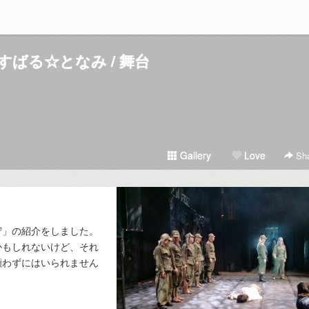
すばる☆となみ / 舞台
Gallery
Love
Sha
守」の紹介をしました。
かもしれないけど、それ
願わずにはいられません