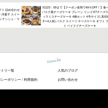
5日23：59まで【クーポン使用で49％OFF！】食
フト 詰め合わせ
バスク風チーズケーキ プレーン リンゴ KTチーズケ
子 洋菓子 スイー
ィラミスチーズケーキ 4種セット 4号サイズ( 直径約
 フィナンシェ・マ
2〜4人前) バスク スイーツ チーズケーキ ギフト 
ト ベイクドチーズケーキ
tuna.be
ントリ一覧
人気のブログ
バシーポリシー
/
利用規約
お問い合わせ