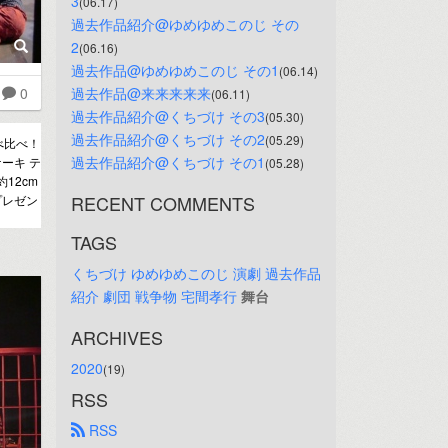
3
(06.17)
過去作品紹介@ゆめゆめこのじ その
2
(06.16)
過去作品@ゆめゆめこのじ その1
(06.14)
0
過去作品@来来来来来
(06.11)
過去作品紹介@くちづけ その3
(05.30)
過去作品紹介@くちづけ その2
(05.29)
べ比べ！
過去作品紹介@くちづけ その1
ーキ テ
(05.28)
12cm
RECENT COMMENTS
プレゼン
TAGS
くちづけ
ゆめゆめこのじ
演劇
過去作品
紹介
劇団
戦争物
宅間孝行
舞台
ARCHIVES
2020
(19)
RSS
 RSS