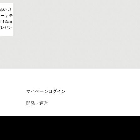
べ比べ！
ーキ テ
12cm
プレゼン
マイページログイン
開発・運営