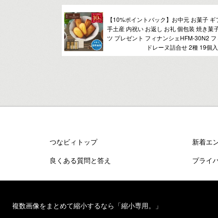
【10%ポイントバック】お中元 お菓子 ギ
手土産 内祝い お返し お礼 個包装 焼き菓
ツ プレゼント フィナンシェHFM-30N2
ドレーヌ詰合せ 2種 19個入
つなビィトップ
新着エ
良くある質問と答え
プライ
複数画像をまとめて縮小するなら「縮小専用。」