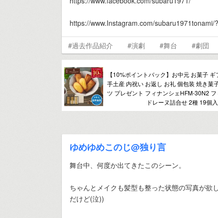
https://www.facebook.com/subaru1971/
https://www.Instagram.com/subaru1971tonami/?
#過去作品紹介
#演劇
#舞台
#劇団
【10%ポイントバック】お中元 お菓子 ギ
手土産 内祝い お返し お礼 個包装 焼き菓
ツ プレゼント フィナンシェHFM-30N2
ドレーヌ詰合せ 2種 19個入
ゆめゆめこのじ@独り言
舞台中、何度か出てきたこのシーン。
ちゃんとメイクも髪型も整った状態の写真が欲し
だけど(泣))