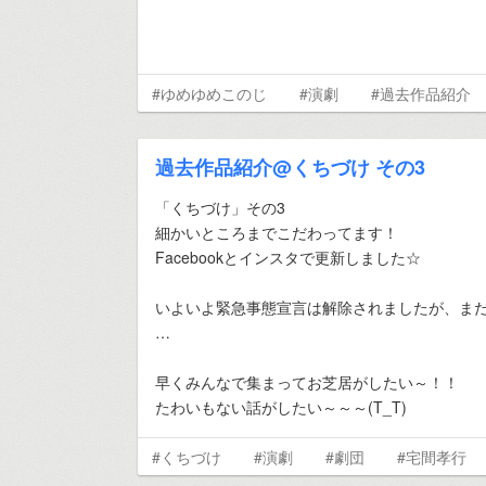
#ゆめゆめこのじ
#演劇
#過去作品紹介
過去作品紹介@くちづけ その3
「くちづけ」その3
細かいところまでこだわってます！
Facebookとインスタで更新しました☆
いよいよ緊急事態宣言は解除されましたが、ま
…
早くみんなで集まってお芝居がしたい～！！
たわいもない話がしたい～～～(T_T)
#くちづけ
#演劇
#劇団
#宅間孝行