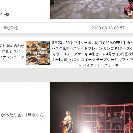
hl=ja
#戦争物
2020.08.16 00:57
5日23：59まで【クーポン使用で49％OFF！】食
フト 詰め合わせ
バスク風チーズケーキ プレーン リンゴ KTチーズケ
子 洋菓子 スイー
ィラミスチーズケーキ 4種セット 4号サイズ( 直径約
 フィナンシェ・マ
2〜4人前) バスク スイーツ チーズケーキ ギフト 
ト ベイクドチーズケーキ
かったなぁ…(無理なん