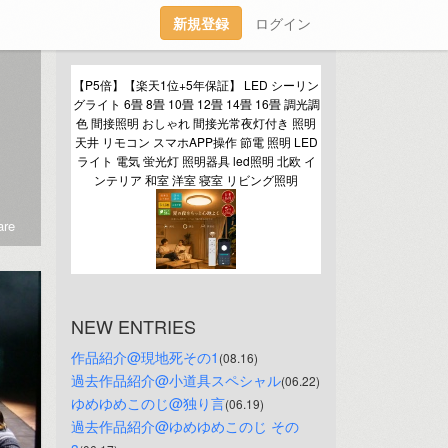
新規登録
ログイン
【P5倍】【楽天1位+5年保証】 LED シーリン
グライト 6畳 8畳 10畳 12畳 14畳 16畳 調光調
色 間接照明 おしゃれ 間接光常夜灯付き 照明
天井 リモコン スマホAPP操作 節電 照明 LED
ライト 電気 蛍光灯 照明器具 led照明 北欧 イ
ンテリア 和室 洋室 寝室 リビング照明
re
NEW ENTRIES
作品紹介@現地死その1
(08.16)
過去作品紹介@小道具スペシャル
(06.22)
ゆめゆめこのじ@独り言
(06.19)
過去作品紹介@ゆめゆめこのじ その