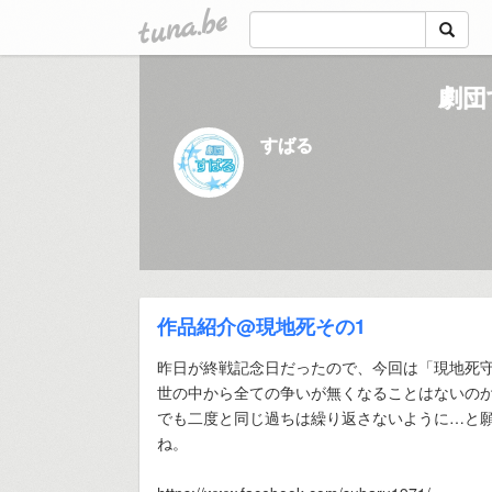
tuna.be
劇団
すばる
作品紹介@現地死その1
昨日が終戦記念日だったので、今回は「現地死
世の中から全ての争いが無くなることはないの
でも二度と同じ過ちは繰り返さないように…と
ね。