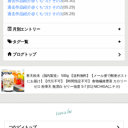
過去作品紹介@くちづけ その3
(05.30)
過去作品紹介@くちづけ その2
(05.29)
過去作品紹介@くちづけ その1
(05.28)
月別エントリー
タグ一覧
ブログトップ
寒天粉末（国内製造） 500g 【送料無料】【メール便で郵便ポスト
にお届け】【代引不可】【時間指定不可】 食物繊維豊富 カロリー
ゼロ 粉寒天 無漂白 ゼリー強度 S-7 [01] NICHIGA(ニチガ)
tuna.be
つなビィトップ