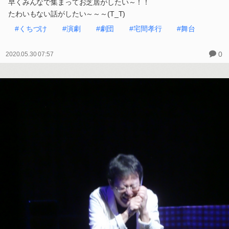
早くみんなで集まってお芝居がしたい～！！
たわいもない話がしたい～～～(T_T)
#くちづけ
#演劇
#劇団
#宅間孝行
#舞台
0
2020.05.30 07:57