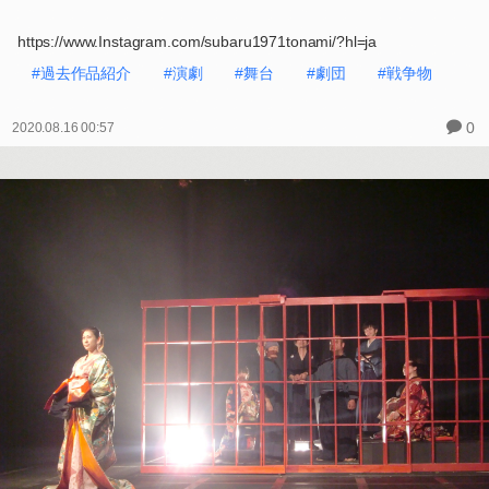
https://www.Instagram.com/subaru1971tonami/?hl=ja
#過去作品紹介
#演劇
#舞台
#劇団
#戦争物
0
2020.08.16 00:57