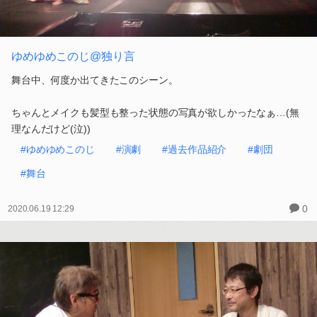
ゆめゆめこのじ@独り言
舞台中、何度か出てきたこのシーン。
ちゃんとメイクも髪型も整った状態の写真が欲しかったなぁ…(無
理なんだけど(泣))
#ゆめゆめこのじ
#演劇
#過去作品紹介
#劇団
#舞台
0
2020.06.19 12:29