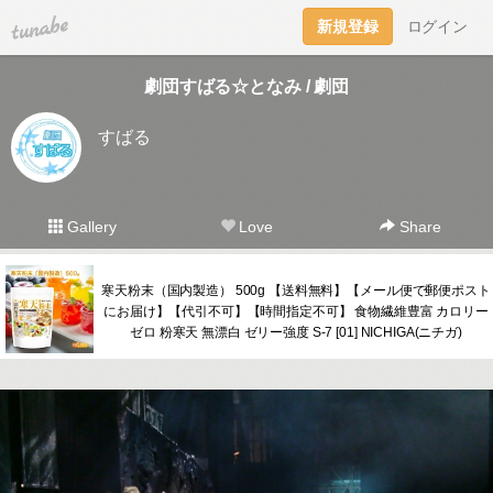
tuna.be
新規登録
ログイン
劇団すばる☆となみ / 劇団
すばる
Gallery
Love
Share
寒天粉末（国内製造） 500g 【送料無料】【メール便で郵便ポスト
にお届け】【代引不可】【時間指定不可】 食物繊維豊富 カロリー
ゼロ 粉寒天 無漂白 ゼリー強度 S-7 [01] NICHIGA(ニチガ)